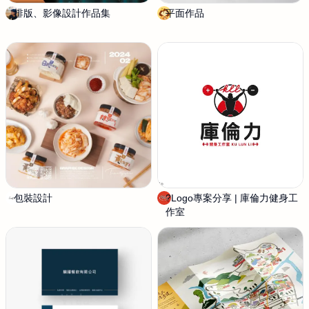
排版、影像設計作品集
竹
平面作品
阿
皮
娜
拉
包裝設計
L
?Logo專案分享 | 庫倫力健身工
佳
e
作室
揚
n
設
a
計
C
(
h
+
e
Y
n
o
u