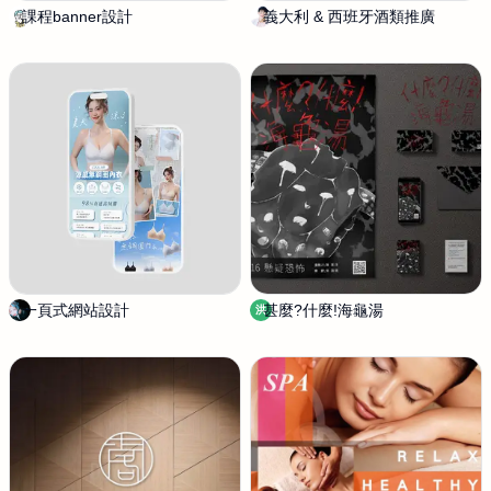
課程banner設計
蛋
義大利 & 西班牙酒類推廣
G
餅
a
b
r
i
e
l
C
h
i
u
一頁式網站設計
A
甚麼?什麼!海龜湯
洪
洪
m
傑
b
仁
e
r
L
i
u