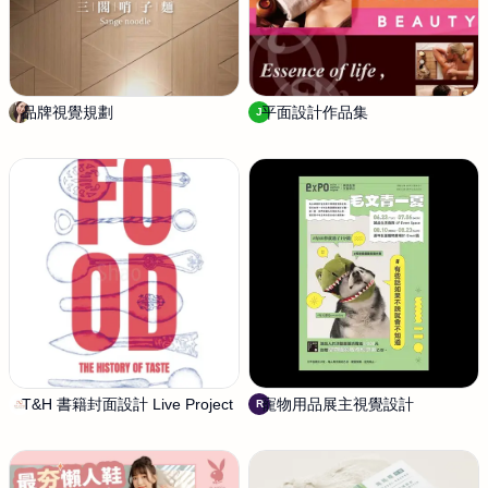
品牌視覺規劃
D
平面設計作品集
J
J
s
a
o
d
h
e
o
T&H 書籍封面設計 Live Project
S
寵物用品展主視覺設計
R
R
h
u
a
s
o
s