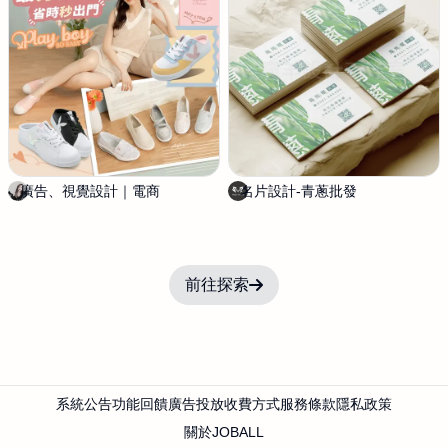
H
u
n
g
廣告、視覺設計｜電商
Z
名片設計-青蔥批發
魔
o
羊
n
設
a
計
工
前往探索
作
室
系統公告
功能回饋
廣告投放
收費方式
服務條款
隱私政策
關於JOBALL