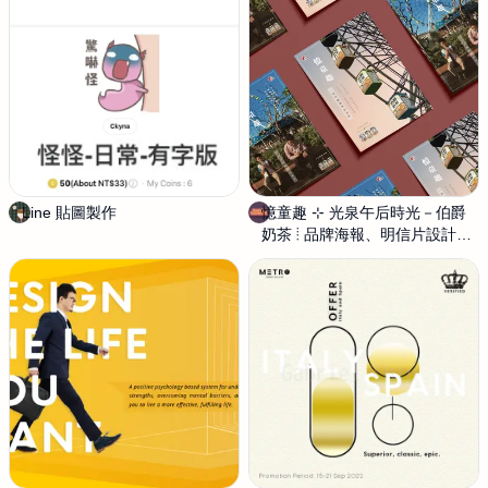
k
h
Line 貼圖製作
奇
憶童趣 ⊹ 光泉午后時光－伯爵
P
娜
奶茶 ⦙ 品牌海報、明信片設計
u
poster & postcar
r
p
l
e
S
o
m
n
u
s