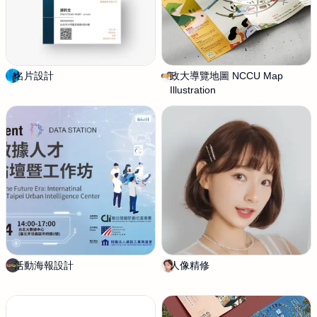
n
g
D
e
s
名片設計
V
政大導覽地圖 NCCU Map
默
i
i
Illustration
尼
g
d
M
n
a
o
)
o
n
y
活動海報設計
H
人像精修
R
a
u
n
r
a
u