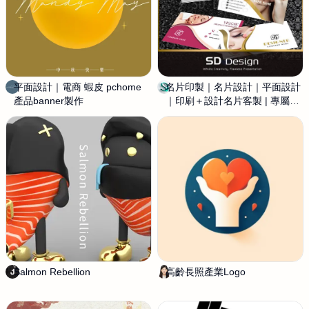
室
平面設計｜電商 蝦皮 pchome
A
名片印製｜名片設計｜平面設計
S
產品banner製作
G
｜印刷＋設計名片客製 | 專屬定
D
N
制，
D
E
e
S
s
S
i
T
g
U
n
D
I
O
平
面
設
Salmon Rebellion
Y
高齡長照產業Logo
C
計
U
h
工
L
a
作