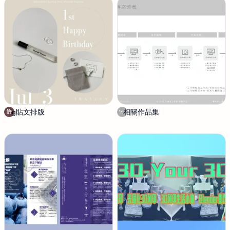
S
e
n
d
i
p
i
t
y
尋
悠
小
ig貼文排版
許
相關作品集
白
許
舖
瑞
噪
音
設
計
工
作
室