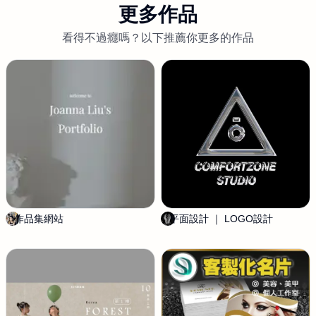
更多作品
看得不過癮嗎？以下推薦你更多的作品
作品集網站
柳
平面設計 ｜ LOGO設計
T
佩
E
辰
R
R
Y