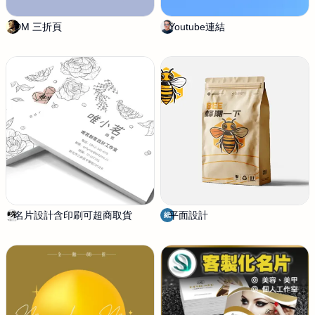
DM 三折頁
m
Youtube連結
有
a
3
y
D
a
-
Y
o
u
r
3
D
名片設計含印刷可超商取貨
唯
平面設計
細
細
茗
品
創
意
設
計
工
作