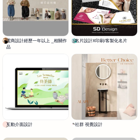
電商設計經歷一年以上 _相關作
Y
名片設計X印刷/客製化名片
S
品
U
D
K
D
I
e
s
i
g
n
互動介面設計
I
社群 視覺設計
s
R
e
I
r