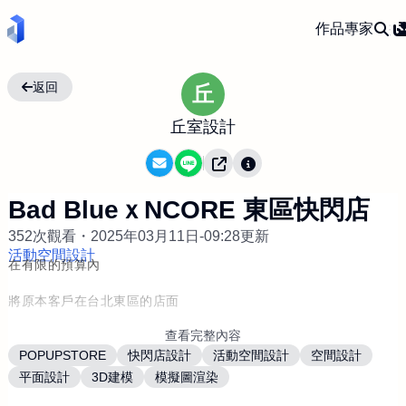
作品
專家
返回
丘
丘室設計
Bad BlueｘNCORE 東區快閃店
352次觀看・
2025年03月11日-09:28更新
活動空間設計
在有限的預算內
將原本客戶在台北東區的店面
查看完整內容
透過最精簡且有效的設計
POPUPSTORE
快閃店設計
活動空間設計
空間設計
改造成新進品牌的快閃宣傳店
平面設計
3D建模
模擬圖渲染