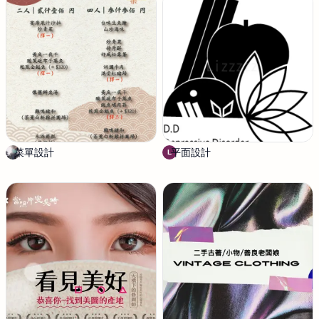
I
o
室
N
Y
u
n
F
e
n
g
菜單設計
J
平面設計
L
L
i
i
n
z
z
z
z
z