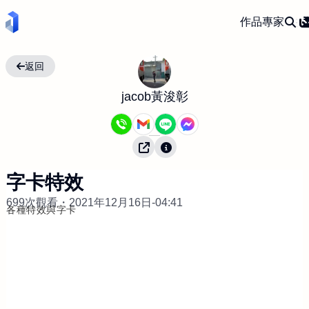
作品
專家
返回
jacob黃浚彰
字卡特效
699次觀看・
2021年12月16日-04:41
各種特效與字卡