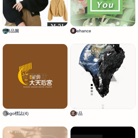
商品圖
伍
Behance
游
游
咚
子
冬
萱
logo標誌(4)
源
作品
江
江
圖
錦
設
隆
計