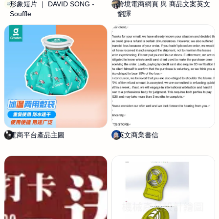
小
形象短片 ｜ DAVID SONG -
山
跨境電商網頁 與 商品文案英文
Y
舖
Souffle
羽
翻譯
u
映
n
画
Y
u
n
電商平台產品主圖
C
英文商業書信
L
h
y
u
d
e
i
h
a
L
e
e