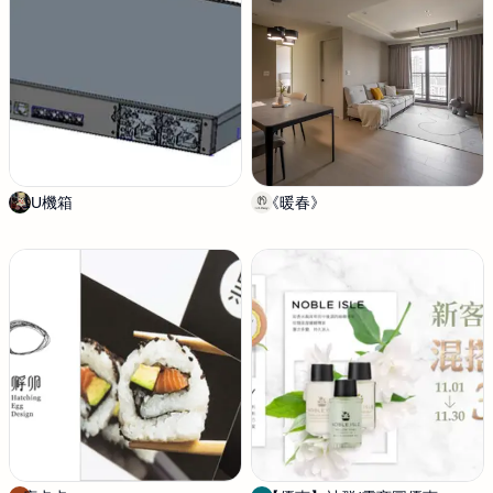
(
空
A
間
n
規
o
劃
:
設
Z
計
)
1U機箱
劉
《暖春》
丰
明
華
吉
室
內
設
計