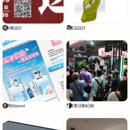
布條設計
N
產品設計
機
i
械
n
產
i
品
i
設
i
計
i
繪
圖
網站layout
F
商業活動紀錄
天
F
A
明
N
影
Y
像
A
&