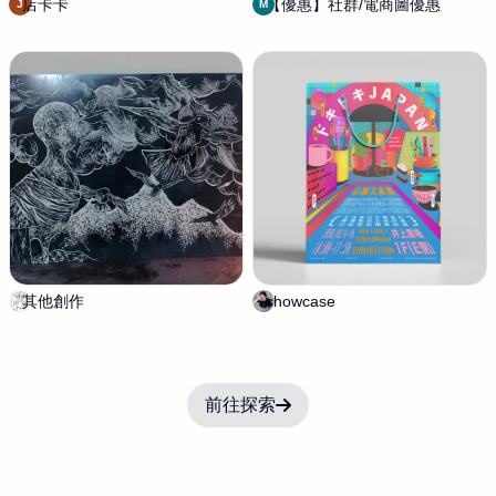
店卡卡
j
【優惠】社群/電商圖優惠
M
J
M
o
u
h
c
n
h
a
L
i
n
其他創作
簡
showcase
Y
栗
u
子
Y
e
n
前往探索