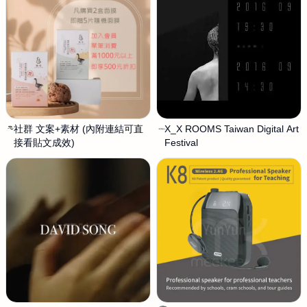
社群 文案+素材 (內附連結可直
s
X_X ROOMS Taiwan Digital Art
N
接看貼文成效)
e
Festival
I
r
N
e
G
n
s
d
.
i
s
p
t
i
u
t
d
y
i
尋
o
悠