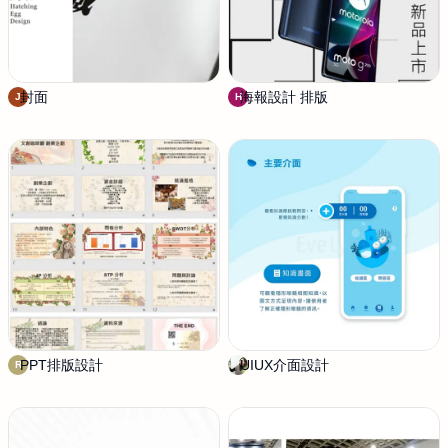
封面
j
海報設計 排版
H
J
H
o
A
h
O
n
PPT排版設計
R
UIUX介面設計
E
R
U
v
I
e
l
y