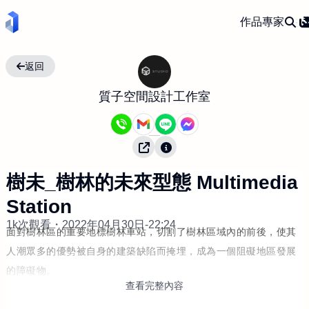
作品
專家
返回
質子空間設計工作室
樹未_樹林的未來型態 Multimedia
Station
1k次觀看・
2022年04月30日-22:24
面對樹林區的重要地標樹林車站，切割了樹林區域內的前後，使其
人潮眾多的優勢被自身的建築缺陷而掩埋，成為一個阻礙地區發展
的障礙物。
查看完整內容
樹林車站本身作為一個重要的在地節點，應能成為城市訊息與活動