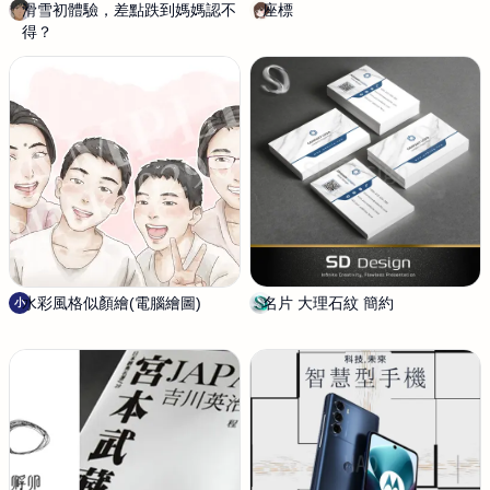
滑雪初體驗，差點跌到媽媽認不
S
座標
影
得？
i
片
l
剪
e
輯
n
｜
t
Y
S
o
i
u
m
T
o
u
n
b
e
|
V
水彩風格似顏繪(電腦繪圖)
小
名片 大理石紋 簡約
S
小
T
K
D
u
D
b
e
e
s
皮
i
膚
g
建
n
模