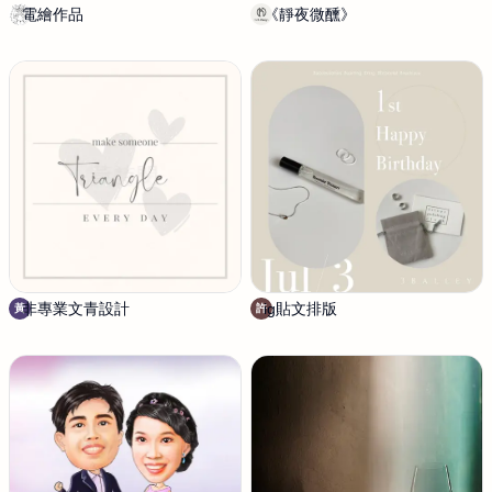
電繪作品
簡
《靜夜微醺》
丰
栗
華
子
室
內
設
計
非專業文青設計
黃
ig貼文排版
許
黃
許
詩
瑞
閔