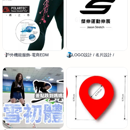
s
t
u
d
i
o
戶外機能服飾-電商EDM
會
/ LOGO設計 / 名片設計 /
G
藝
i
設
a
計
_
工
I
作
n
室
D
e
s
i
g
n