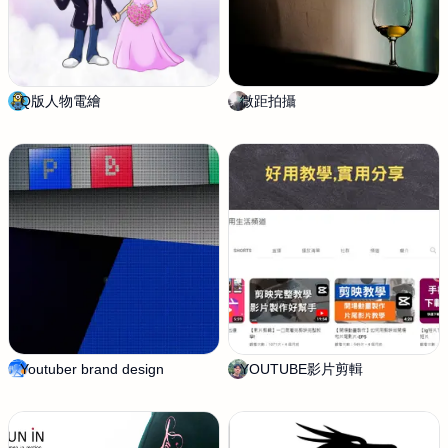
Q版人物電繪
T
微距拍攝
J
o
i
m
n
m
y
Youtuber brand design
s
YOUTUBE影片剪輯
吳
h
冠
è
廷
²