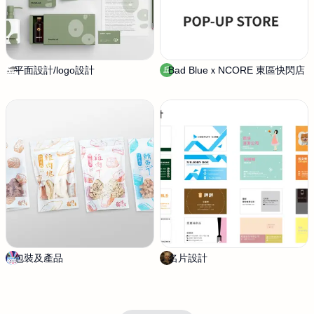
平面設計/logo設計
山
Bad BlueｘNCORE 東區快閃店
丘
丘
峿
室
設
設
計
計
包裝及產品
M
名片設計
S
e
h
n
e
g
r