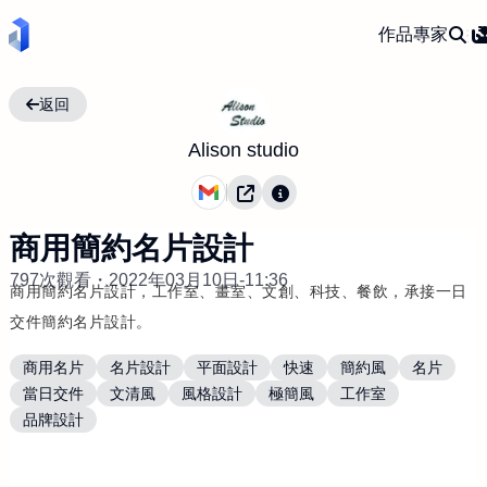
作品
專家
返回
Alison studio
商用簡約名片設計
797次觀看・
2022年03月10日-11:36
商用簡約名片設計，工作室、畫室、文創、科技、餐飲，承接一日
交件簡約名片設計。
商用名片
名片設計
平面設計
快速
簡約風
名片
當日交件
文清風
風格設計
極簡風
工作室
品牌設計