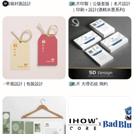
i
書籍封面設計
m
名片印製｜公版套版｜名片設計
S
M
g
e
｜印刷＋設計(酒精水墨系列)
D
n
i
D
e
s
i
g
n
平面設計 | 包裝設計
高
名片 大理石紋 簡約
S
尚
D
設
D
計
e
s
i
g
n