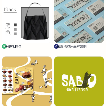
手提托特包
洪
遠東泡泡冰品牌規劃
G
洪
G
傑
i
仁
n
g
e
r