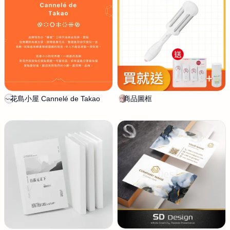
花島小屋 Cannelé de Takao
T
商品圖框
罐
h
子
e
W
h
i
s
p
e
r
D
e
s