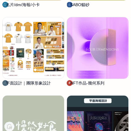
名片/dm/海報/小卡
小
SABO貓砂
D
視
i
拾
s
光
e
t
n
i
c
n
h
y
a
t
n
i
t
m
e
e
d
平面設計｜團隊形象設計
A
NFT作品-幾何系列
p
P
G
h
N
o
E
e
S
b
S
e
T
U
D