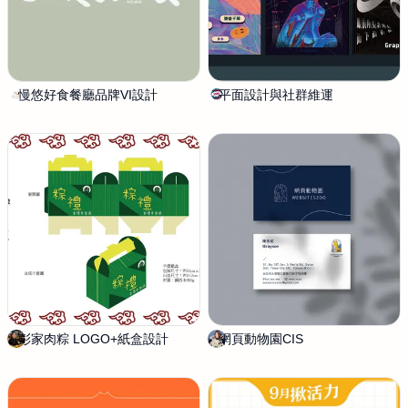
I
O
平
面
設
慢悠好食餐廳品牌VI設計
S
平面設計與社群維運
N
計
h
o
工
a
r
作
o
a
室
h
彭家肉粽 LOGO+紙盒設計
陳
網頁動物園CIS
J
筱
e
淇
n