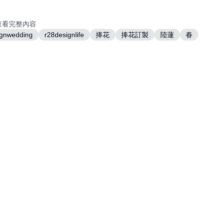
查看完整內容
ignwedding
r28designlife
捧花
捧花訂製
陸蓮
春