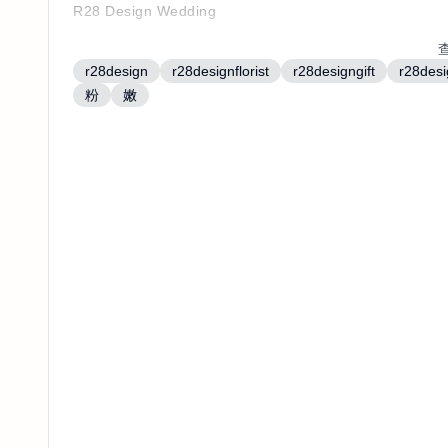
R28 Design Wedding
粉色陸蓮。金翠花
r28design
r28designflorist
r28designgift
r28des
乒乓菊。綠石竹
粉
嫩
淡。素雅色系
表現春日的清新氛圍
在婚禮裡是注目焦點
客製。手捧花