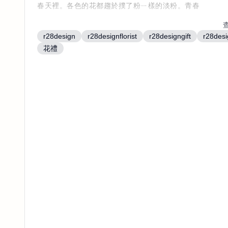
春天裡。各色的花都趨於撲了粉ㄧ樣的淡粉。青春
鬱金香、蝴蝶陸蓮、陸蓮、
r28design
r28designflorist
r28designgift
r28des
飛燕、康乃馨、梔子花、萬代蘭
花禮
青春洋溢的花園。祝福