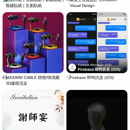
瓶罐貼紙 | 文創貼紙
D
Visual Design
尼
D
M
e
o
s
o
i
n
g
y
n
MAXIMM CABLE 靜態/情境圖
法
Firebase 即時訊息 (iOS)
邱
3D建模渲染
涅
敬
斯
幃
P
P
h
a
a
r
n
d
e
n
s
C
R
h