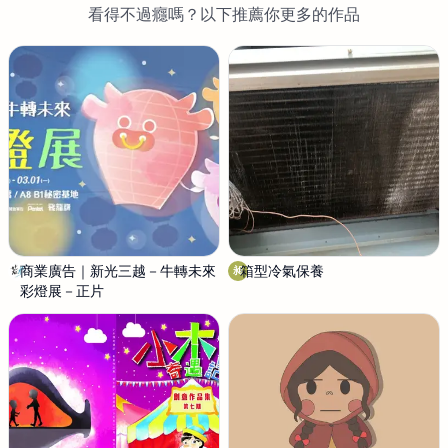
看得不過癮嗎？以下推薦你更多的作品
商業廣告｜新光三越－牛轉未來
若
箱型冷氣保養
昶
昶
彩燈展－正片
水
程
影
空
像
調
有
限
公
司