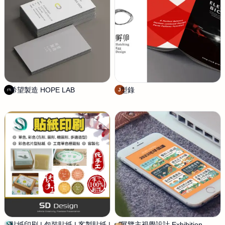
工
作
室
希望製造 HOPE LAB
1
型錄
j
J
0
o
1
h
1
n
貼紙印刷 | 包裝貼紙 | 客製貼紙 |
S
展覽主視覺設計 Exhibition
默