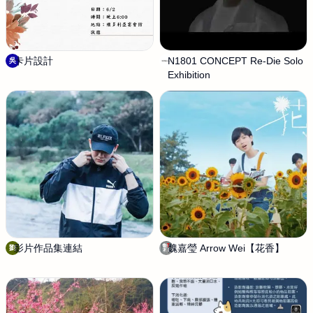
e
i
n
u
d
e
卡片設計
吳
N1801 CONCEPT Re-Die Solo
N
吳
r
欣
Exhibition
I
i
俞
N
n
G
g
s
.
s
t
u
d
i
o
影片作品集連結
劉
魏嘉瑩 Arrow Wei【花香】
傻
劉
冠
子
德
才
拍
電