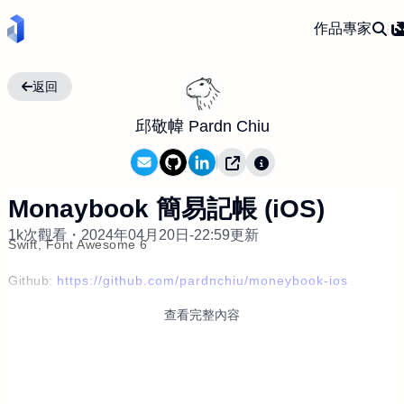
作品
專家
返回
邱敬幃 Pardn Chiu
Monaybook 簡易記帳 (iOS)
1k次觀看・
2024年04月20日-22:59更新
Swift, Font Awesome 6
Github:
https://github.com/pardnchiu/moneybook-ios
查看完整內容
Linkedin:
https://www.linkedin.com/in/pardnchiu
Line@:
https://lin.ee/Gtcb5kc