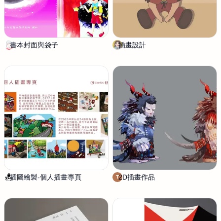
書本封面與袋子
花
插畫設計
F
邑
a
n
g
插圖繪製-個人插畫專頁
黑
2D插畫作品
T
T
肉
o
底
b
設
e
計
y