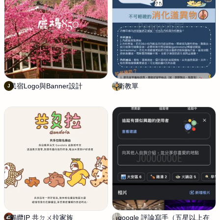
影
工
作
室
民宿Logo與Banner設計
J
衛教單
P
J
o
e
n
n
a
n
Y
y
a
沛
n
妮
g
貓纜IP 共ㄉㄨ拉家族
w
google 評論寫手（五星以上在
J