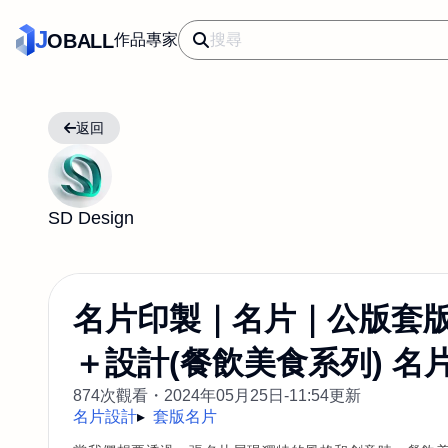
J
OBALL
作品
專家
返回
SD Design
名片印製｜名片｜公版套
＋設計(餐飲美食系列) 名
874次觀看・
2024年05月25日-11:54更新
名片設計
套版名片