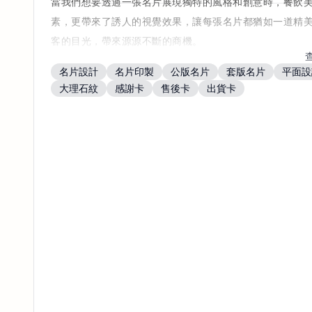
當我們想要透過一張名片展現獨特的風格和創意時，餐飲
素，更帶來了誘人的視覺效果，讓每張名片都猶如一道精
客的目光，帶來源源不斷的商機。
https://shopee.tw/product/82828200/28400599881/
名片設計
名片印製
公版名片
套版名片
平面設
大理石紋
感謝卡
售後卡
出貨卡