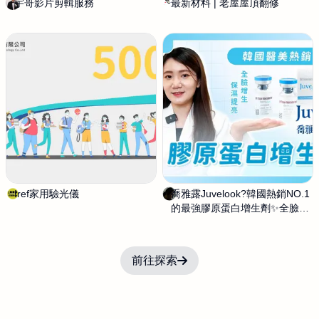
宇哥影片剪輯服務
任
最新材料 | 老屋屋頂翻修
s
建
e
宇
r
e
n
d
i
p
i
t
y
尋
悠
小
Iref家用驗光儀
路
喬雅露Juvelook?韓國熱銷NO.1
饒
舖
波
的最強膠原蛋白增生劑✨全臉增
青
動
生保濕提亮新武器！
昀
畫
工
前往探索
作
室