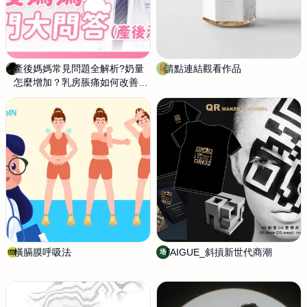
產後媽媽常見問題全解析?奶量
饒
請點連結觀看作品
M
怎麼增加？乳房脹痛如何改善？
青
i
坊間秘訣真的有用嗎？
昀
n
g
橫膈膜呼吸法
路
TAIGUE_斜摃新世代商潮
塔
塔
波
卡
動
畫