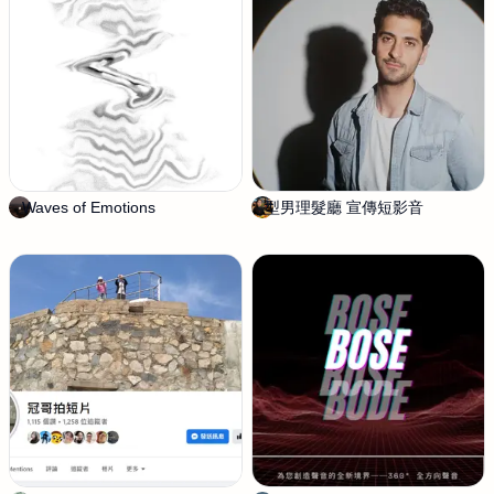
工
作
室
Waves of Emotions
Z
型男理髮廳 宣傳短影音
陳
e
筱
h
淇
a
n