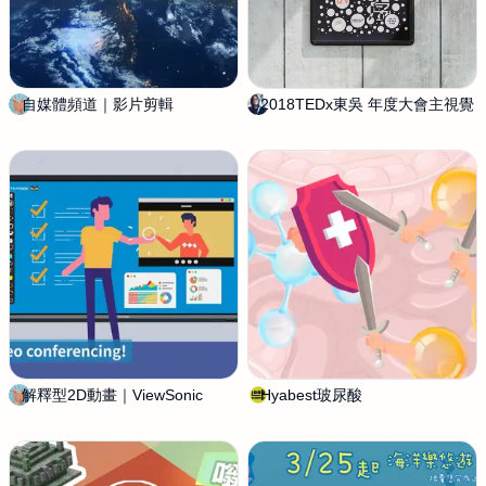
I
O
平
面
設
自媒體頻道｜影片剪輯
酷
2018TEDx東吳 年度大會主視覺
L
計
比
ÿ
工
設
f
作
計
t
室
解釋型2D動畫｜ViewSonic
酷
Hyabest玻尿酸
路
比
波
設
動
計
畫
工