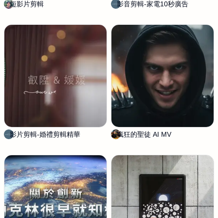
短影片剪輯
吳
影音剪輯-家電10秒廣告
A
冠
G
廷
N
E
S
S
T
U
D
I
O
平
面
設
影片剪輯-婚禮剪輯精華
A
瘋狂的聖徒 AI MV
陳
計
G
筱
工
N
淇
作
E
室
S
S
T
U
D