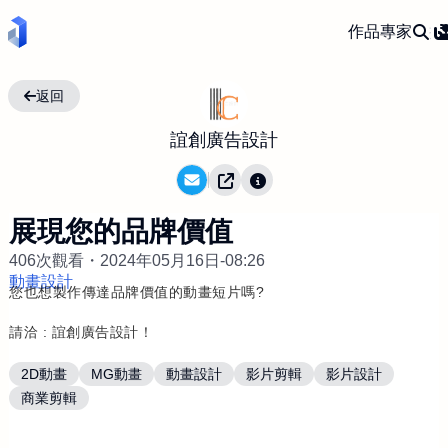
作品
專家
返回
誼創廣告設計
展現您的品牌價值
406次觀看・
2024年05月16日-08:26
動畫設計
您也想製作傳達品牌價值的動畫短片嗎?
請洽 : 誼創廣告設計！
2D動畫
MG動畫
動畫設計
影片剪輯
影片設計
商業剪輯