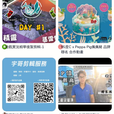
作
室
遊戲實況精華後製剪輯-1
陳
85度C x Peppa Pig佩佩豬 品牌
水
陳
婉
聯名 合作動畫
鳥
禎