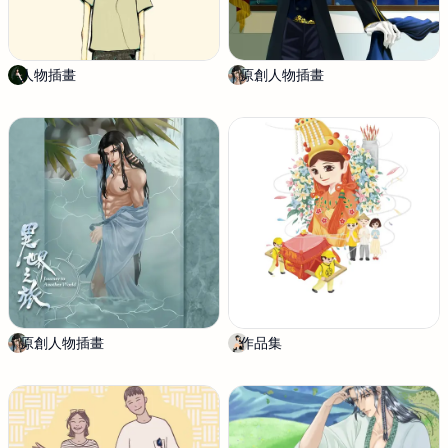
人物插畫
k
原創人物插畫
龍
a
悟
o
.
h
u
a
n
c
h
u
a
n
g
原創人物插畫
龍
作品集
L
悟
e
Y
u