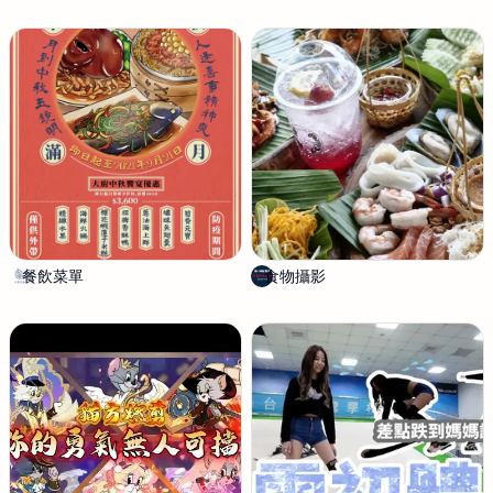
悟
溫
餐飲菜單
小
食物攝影
巷
草
內
製
1
圖
8
號