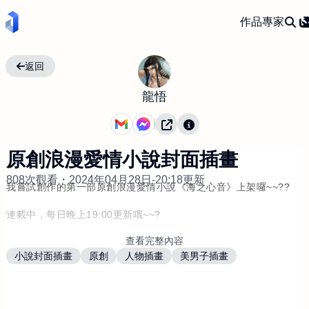
作品
專家
返回
龍悟
原創浪漫愛情小說封面插畫
808次觀看・
2024年04月28日-20:18更新
我嘗試創作的第一部原創浪漫愛情小說《海之心音》上架囉~~??
連載中，每日晚上19:00更新哦~~?
查看完整內容
歡迎來這裡看??
小說封面插畫
原創
人物插畫
美男子插畫
https://cxc.today/zh/store/yunaillustration/work/22962
這部小說的封面插畫，繪師是我自己，喜歡這個畫風的小說作者
們，歡迎委託~~