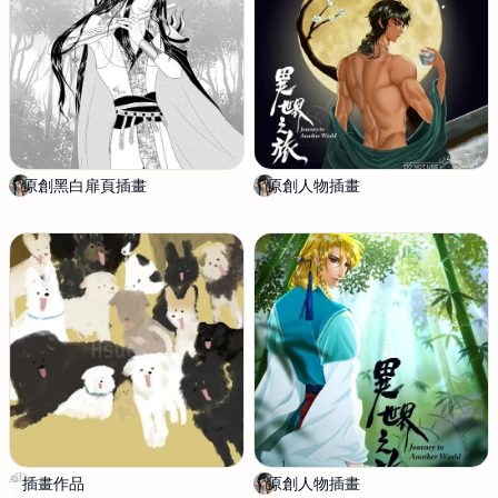
原創黑白扉頁插畫
龍
原創人物插畫
龍
悟
悟
插畫作品
H
原創人物插畫
龍