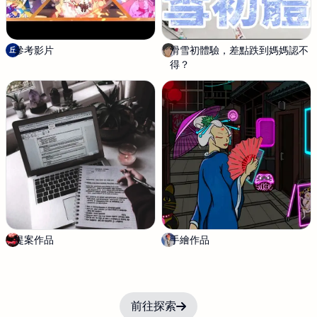
參考影片
丘
滑雪初體驗，差點跌到媽媽認不
S
丘
丘
得？
i
l
e
n
t
S
i
m
o
n
提案作品
L
手繪作品
H
O
U
Z
I
前往探索
I