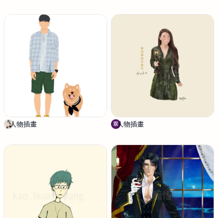
s
悟
u
e
h
人物插畫
L
人物插畫
双
双
e
心
Y
設
u
計