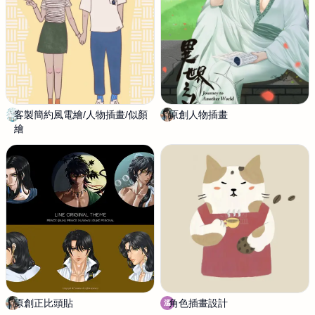
客製簡約風電繪/人物插畫/似顏
P
原創人物插畫
龍
繪
a
悟
t
r
i
c
i
a
1
2
2
0
原創正比頭貼
龍
角色插畫設計
溫
溫