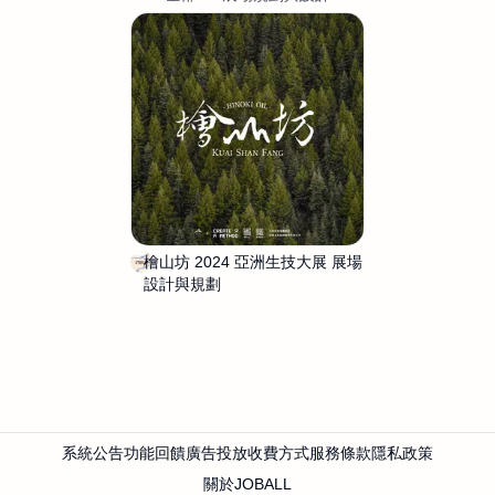
檜山坊 2024 亞洲生技大展 展場
C
設計與規劃
a
m
i
l
a
C
h
e
系統公告
功能回饋
廣告投放
收費方式
服務條款
隱私政策
n
關於JOBALL