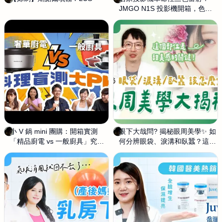
青
JMGO N1S 投影機開箱，色彩
青
昀
與畫質的天花板
昀
小 V 鍋 mini 團購：開箱實測
饒
眼下大哉問? 揭秘眼周美學✨ 如
饒
「精品廚電 vs 一般廚具」究竟
青
何分辨眼袋、淚溝和臥蠶？這個
青
吃不吃的出來？誠實測給你看
昀
部位居然是甜美感的關鍵！
昀