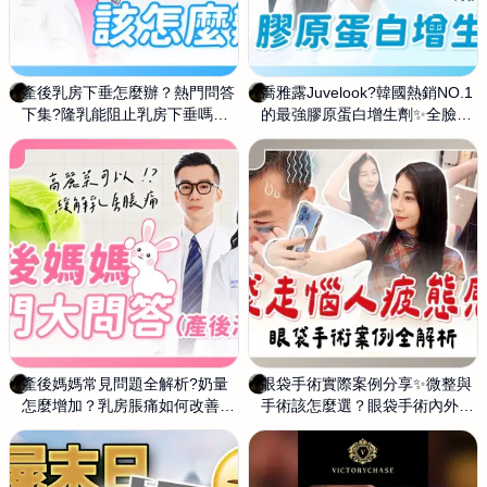
產後乳房下垂怎麼辦？熱門問答
饒
喬雅露Juvelook?韓國熱銷NO.1
饒
下集?隆乳能阻止乳房下垂嗎？
青
的最強膠原蛋白增生劑✨全臉增
青
哺乳後乳房一定會消風嗎？
昀
生保濕提亮新武器！
昀
產後媽媽常見問題全解析?奶量
饒
眼袋手術實際案例分享✨微整與
饒
怎麼增加？乳房脹痛如何改善？
青
手術該怎麼選？眼袋手術內外開
青
坊間秘訣真的有用嗎？
昀
的差別是什麼？
昀