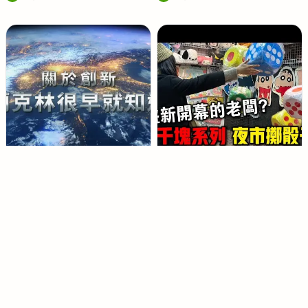
婉
婉
禎
禎
自媒體頻道｜影片剪輯
酷
「一千塊夜市系列」挑戰新開幕
S
比
的擲骰子！這時候最容易中大
i
設
獎！？
l
計
e
n
t
S
i
m
系統公告
功能回饋
廣告投放
收費方式
服務條款
隱私政策
o