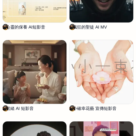
心靈的保養 AI短影音
陳
瘋狂的聖徒 AI MV
陳
筱
筱
淇
淇
岩緒 AI 短影音
陳
小確幸花藝 宣傳短影音
陳
筱
筱
淇
淇