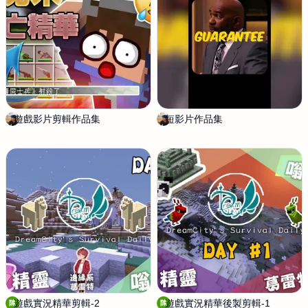
遊戲影片剪輯作品集
竹
短影片作品集
竹
皮
皮
遊戲實況精華剪輯-2
陳
遊戲實況精華後製剪輯-1
陳
陳
陳