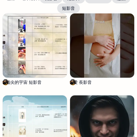
短影音
指尖的宇宙 短影音
陳
愛 長影音
陳
筱
筱
淇
淇