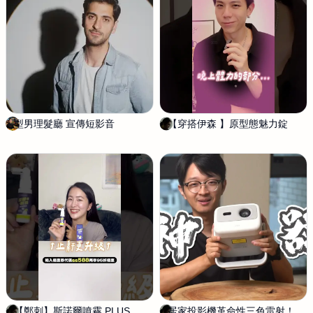
型男理髮廳 宣傳短影音
陳
【穿搭伊森 】原型態魅力錠
饒
筱
青
淇
昀
【鄭刺】斯諾爾噴霧 PLUS
饒
居家投影機革命性三色雷射！
饒