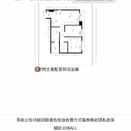
空間丈量配置和渲染圖
D
D
i
g
i
t
a
l
s
p
系統公告
功能回饋
廣告投放
收費方式
服務條款
隱私政策
a
c
關於JOBALL