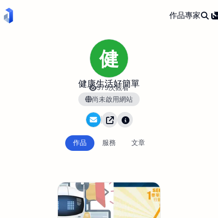
作品
專家
健
健康生活好簡單
979次觀看
尚未啟用網站
作品
服務
文章