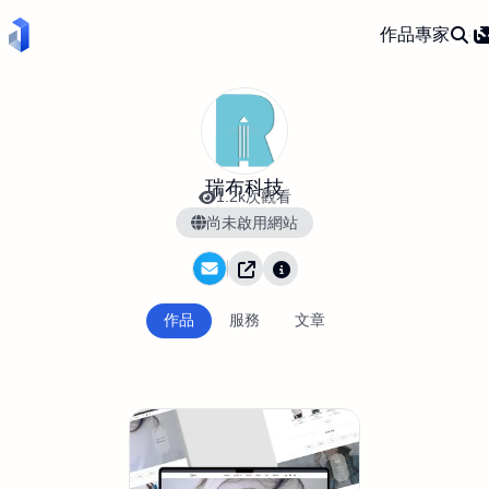
作品
專家
瑞布科技
1.2k次觀看
尚未啟用網站
作品
服務
文章