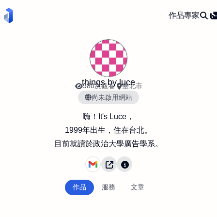
作品
專家
things by luce
980次觀看
臺北市
尚未啟用網站
嗨！It's Luce，
1999年出生，住在台北。
​目前就讀於政治大學廣告學系。
作品
服務
文章