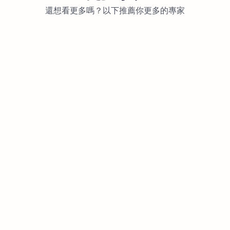
還想看更多嗎？以下推薦你更多的專家
客製貼圖(LINE靜態貼圖) NT$100 /張
848次觀看
2022年06月30日-16:33更新
未分類
謝謝小日 _ 個人設計所
2.2k次觀看
2022年07月25日-03:09更新
未分類