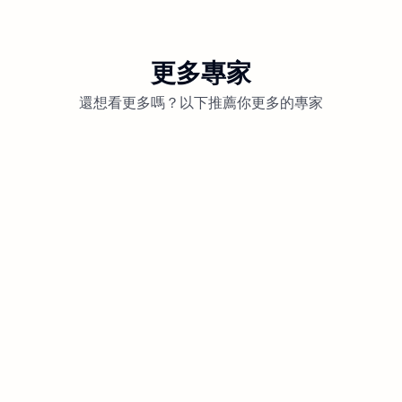
更多專家
還想看更多嗎？以下推薦你更多的專家
OllieStudio 網頁設計 平面設計
1.6k次觀看
2024年09月15日-00:34更新
未分類
品牌識別、logo、名片、海報、包裝、型錄
書籍及一切有關平面設計