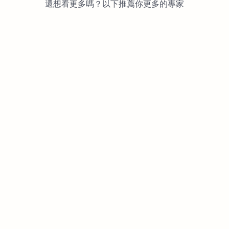
還想看更多嗎？以下推薦你更多的專家
OllieStudio 網頁設計 平面設計
1.7k次觀看
2024年09月15日-00:34更新
未分類
網站、網頁、系統程式客製化開發
1.5k次觀看
2021年09月28日-12:04更新
未分類