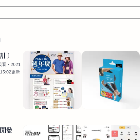
文案
AI應用
AI
網頁設計
軟體開發
網站架設網頁製
設計〕
設計
平面設計師
AI影片製作
P圖改圖修圖
廣告操作
觀看
2021
程式
商業攝影
廣告行銷服務
室內設計
網站開發
15:02更新
WordPress網站架設與網站維護救援
生產設計
網頁製作
S
手
影像設計
視覺設計
自我介紹
業務外包
設計建
計
電商自媒體平面設計
長篇文案短
影片製作
長篇文案
開發
龔之聲
品牌設計
工程製圖
影像製作剪輯調色podca
產品設計
遊戲開發
網站架設
生開發