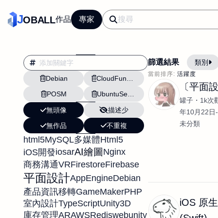
J
OBALL
作品
專家
篩選結果
類別
當前排序:
活躍度
Debian
CloudFunctions
翻譯
行銷
〔平面
POSM
UbuntuServer
影片剪輯
平面
罐子
1k次
無頭像
描述少
設計插畫
pt副業
年10月22日-
未分類
無作品
不重複
網站設計與架設
html5
MySQL
Html5
多媒體
文案撰寫翻譯虛擬助
AI繪圖
ios
ar
Nginx
iOS開發
DM傳單海報平面設
VR
Firestore
Firebase
商務溝通
插畫設計
APP
平面設計
AppEngine
Debian
影音
戶外vlog
GameMaker
PHP
產品資訊移轉
iOS 原
TypeScript
Unity3D
室內設計
AR
AWS
Redis
web
unity
庫存管理
(Swift)