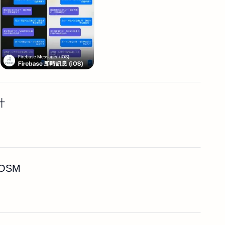
計
OSM