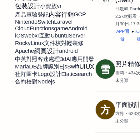
包裝設計
vr
小資族
邱敬幃 Pardn
內容行銷
GCP
產品查驗登記
2.2k次觀看
NintendoSwitch
Laravel
月30日-17:
CloudFunctions
game
Android
APP開
i
iOS
webxr
UbuntuServer
互動
發
RockyLinux
文件校對
輕裝修
網頁設計
Apache
android
3d
中英對照
客速處理
AI應用開發
照片精修
UIUX
MariaDB
Ejs
Swift
品牌識別
雪
雪莉
434
Elaticsearch
社群圖卡
Logo設計
未分類
Nodejs
合約校對
平面設計 
方
方餘
623
未分類