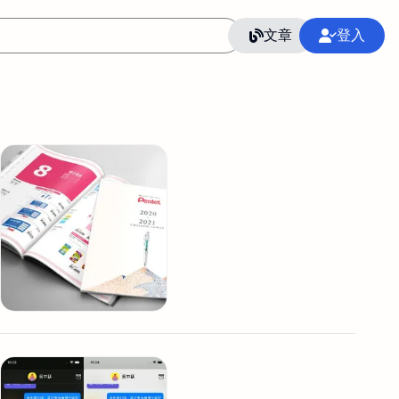
文章
登入
作
語言
整合行銷公關
冷凍空調安裝維修保養
SEO
CRM
GoogleAnalytics
整合行銷策略
接案
照片後製修圖
創業
Excel
CI醫學論文寫作投稿
Flutter
后期师酱汁
模渲染
Solidworks
插畫
攝影
設計
動畫製作
服務項目
室內設計裝修
st剪輯
品牌導航專家
3D製圖設計
影音剪輯