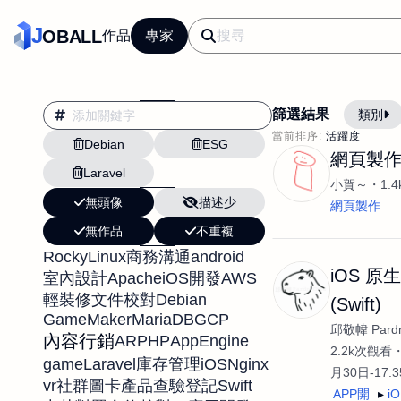
J
OBALL
作品
專家
篩選結果
類別
當前排序:
活躍度
Debian
ESG
翻譯
行銷
網頁製
Laravel
影片剪輯
平面
小賀～
1.
無頭像
描述少
設計插畫
pt副業
網頁製作
無作品
不重複
網站設計與架設
RockyLinux
android
商務溝通
文案撰寫翻譯虛擬助
iOS 原
Apache
AWS
室內設計
iOS開發
DM傳單海報平面設
Debian
輕裝修
文件校對
(Swift)
GameMaker
MariaDB
GCP
插畫設計
APP
邱敬幃 Pardn
內容行銷
AR
PHP
AppEngine
影音
戶外vlog
2.2k次觀看
game
Laravel
iOS
Nginx
庫存管理
月30日-17:
vr
Swift
社群圖卡
產品查驗登記
APP開
i