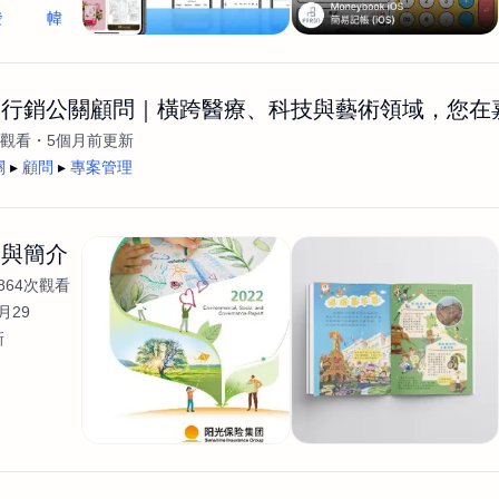
發
幃
合行銷公關顧問｜橫跨醫療、科技與藝術領域，您在
次觀看
5個月前更新
關
顧問
專案管理
目與簡介
864次觀看
月29
新