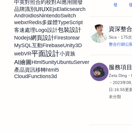
中英對照
合約校對
AI應用開發
發
UIUX
Ejs
Elaticsearch
品牌識別
Android
ios
NintendoSwitch
webxr
Redis
TypeScript
多媒體
資深整
包裝設計
客速處理
Logo設計
網頁設計
Sica
175
Nodejs
Firestore
ar
整合行銷公
MySQL
Firebase
Unity3D
互動
平面設計
web
VR
小資族
AI繪圖
Html5
unity
UbuntuServer
服務項
html5
產品資訊移轉
Zeta Ding
CloudFunctions
3d
2023年08
日-16:55更
未分類