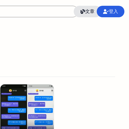
文章
登入
作
語言
整合行銷公關
冷凍空調安裝維修保養
SEO
CRM
GoogleAnalytics
整合行銷策略
接案
照片後製修圖
創業
Excel
CI醫學論文寫作投稿
Flutter
后期师酱汁
模渲染
Solidworks
插畫
攝影
設計
動畫製作
服務項目
室內設計裝修
st剪輯
品牌導航專家
3D製圖設計
影音剪輯