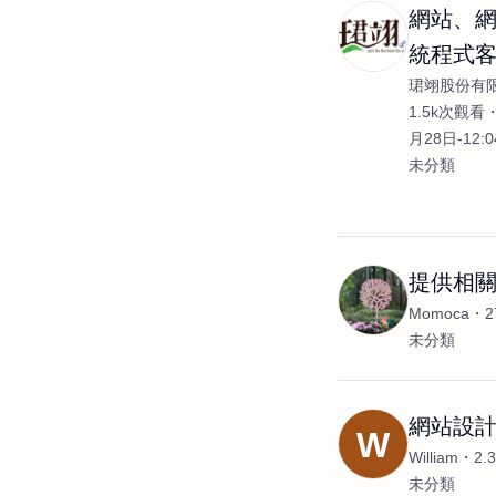
網站、
統程式
珺翊股份有
發
1.5k次觀看
月28日-12:
未分類
提供相
Momoca
未分類
網站設計
W
William
2.
未分類