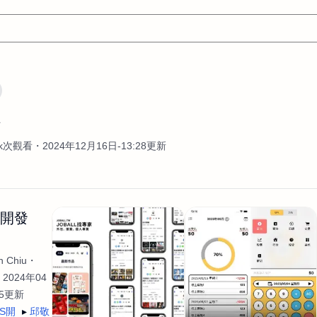
文案
AI應用
AI
網頁設計
軟體開發
網站架設網頁製
作
設計
平面設計師
AI影片製作
P圖改圖修圖
廣告操作
4k次觀看
2024年12月16日-13:28更新
程式
商業攝影
廣告行銷服務
室內設計
網站開發
WordPress網站架設與網站維護救援
生產設計
網頁製作
S
手
影像設計
視覺設計
自我介紹
業務外包
設計建
生開發
計
電商自媒體平面設計
長篇文案短
影片製作
長篇文案
開發
龔之聲
品牌設計
工程製圖
影像製作剪輯調色podca
 Chiu
產品設計
遊戲開發
網站架設
2024年04
35更新
OS開
邱敬