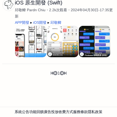
iOS 原生開發 (Swift)
邱敬幃 Pardn Chiu
2.2k次觀看
2024年04月30日-17:35更
新
APP開發
iOS開發
邱敬幃
1
系統公告
功能回饋
廣告投放
收費方式
服務條款
隱私政策