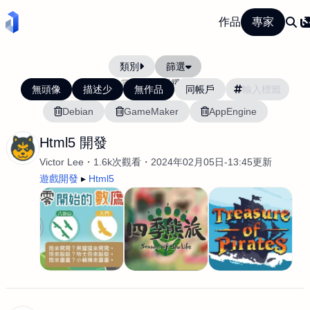
作品
專家
類別
篩選
當前排序:
活躍度
無頭像
描述少
無作品
同帳戶
Debian
GameMaker
AppEngine
Html5 開發
Victor Lee
1.6k次觀看
2024年02月05日-13:45更新
遊戲開發
Html5