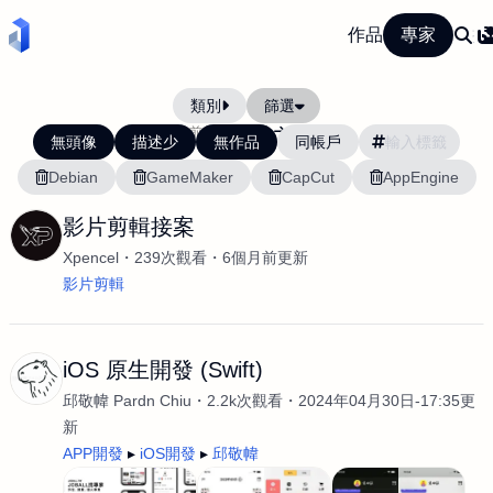
作品
專家
類別
篩選
當前排序:
最新
最舊
無頭像
描述少
無作品
同帳戶
Debian
GameMaker
CapCut
AppEngine
影片剪輯接案
Xpencel
239次觀看
6個月前更新
影片剪輯
iOS 原生開發 (Swift)
邱敬幃 Pardn Chiu
2.2k次觀看
2024年04月30日-17:35更
新
APP開發
iOS開發
邱敬幃