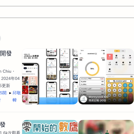
文案
AI應用
AI
網頁設計
軟體開發
網站架設網頁製
生開發
設計
平面設計師
AI影片製作
P圖改圖修圖
廣告操作
程式
商業攝影
廣告行銷服務
室內設計
網站開發
 Chiu
WordPress網站架設與網站維護救援
生產設計
網頁製作
S
2024年04
35更新
手
影像設計
視覺設計
自我介紹
業務外包
設計建
OS開
邱敬
計
電商自媒體平面設計
長篇文案短
影片製作
長篇文案
發
幃
開發
龔之聲
品牌設計
工程製圖
影像製作剪輯調色podca
產品設計
遊戲開發
網站架設
開發
1.6k次觀看