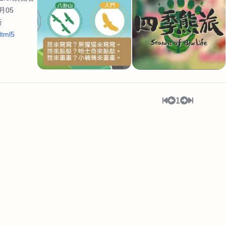
月05
新
tml5
1