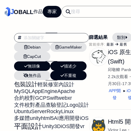
J
OBALL
作品
專家
篩選結果
類別
當前排序:
最新
最舊
Debian
GameMaker
翻譯
行銷
iOS 原
CapCut
影片剪輯
平面
(Swift)
無頭像
描述少
設計插畫
pt副業
邱敬幃 Pardn
無作品
不重複
網站設計與架設
2.2k次觀看
包裝設計
月30日-17:
輕裝修
室內設計
文案撰寫翻譯虛擬助
MySQL
AppEngine
Apache
APP開
i
DM傳單海報平面設
GCP
Swift
webxr
合約校對
發
文件校對
產品查驗登記
Logo設計
插畫設計
APP
UbuntuServer
RockyLinux
影音
戶外vlog
unity
html5
iOS
多媒體
AI應用開發
Html5 
平面設計
Unity3D
vr
iOS開發
Victor Lee