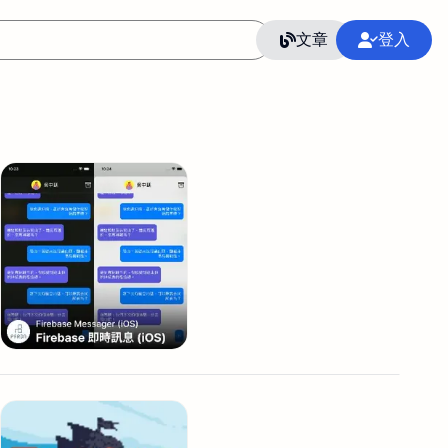
文章
登入
作
語言
整合行銷公關
冷凍空調安裝維修保養
SEO
CRM
GoogleAnalytics
整合行銷策略
接案
照片後製修圖
創業
Excel
CI醫學論文寫作投稿
Flutter
后期师酱汁
模渲染
Solidworks
插畫
攝影
設計
動畫製作
服務項目
室內設計裝修
st剪輯
品牌導航專家
3D製圖設計
影音剪輯