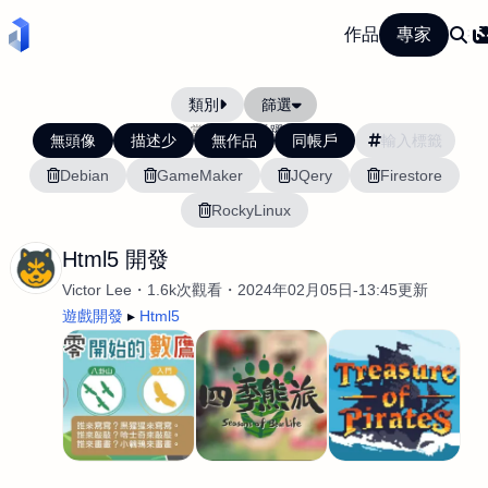
作品
專家
類別
篩選
當前排序:
活躍度
無頭像
描述少
無作品
同帳戶
Debian
GameMaker
JQery
Firestore
RockyLinux
Html5 開發
Victor Lee
1.6k次觀看
2024年02月05日-13:45更新
遊戲開發
Html5