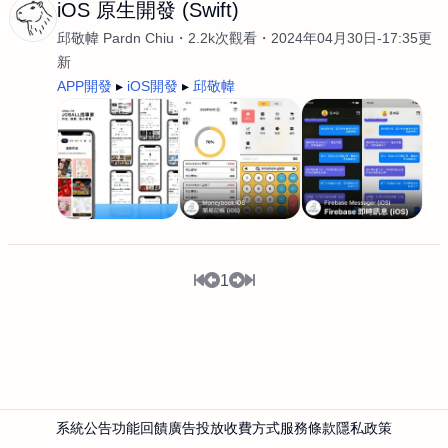
iOS 原生開發 (Swift)
邱敬幃 Pardn Chiu
2.2k次觀看
2024年04月30日-17:35更
新
APP開發
iOS開發
邱敬幃
1
系統公告
功能回饋
廣告投放
收費方式
服務條款
隱私政策