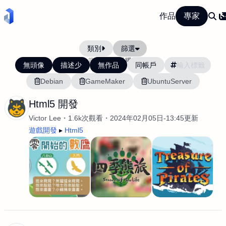
作品
專家
類別
篩選
當前排序:
活躍度
無頭像
描述少
無作品
同帳戶
Debian
GameMaker
UbuntuServer
Html5 開發
Victor Lee
1.6k次觀看
2024年02月05日-13:45更新
遊戲開發
Html5