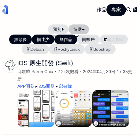
作品
專家
類別
篩選
當前排序:
最新
最舊
無頭像
描述少
無作品
同帳戶
Debian
RockyLinux
Boostrap
iOS 原生開發 (Swift)
邱敬幃 Pardn Chiu
2.2k次觀看
2024年04月30日-17:35更
新
APP開發
iOS開發
邱敬幃