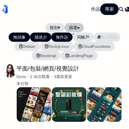
作品
專家
類別
篩選
當前排序:
最新
最舊
無頭像
描述少
無作品
同帳戶
Debian
RockyLinux
CloudFunctions
Boostrap
LandingPage
平面/包裝/網頁/視覺設計
Doris
2.3k次觀看
3週前更新
未分類