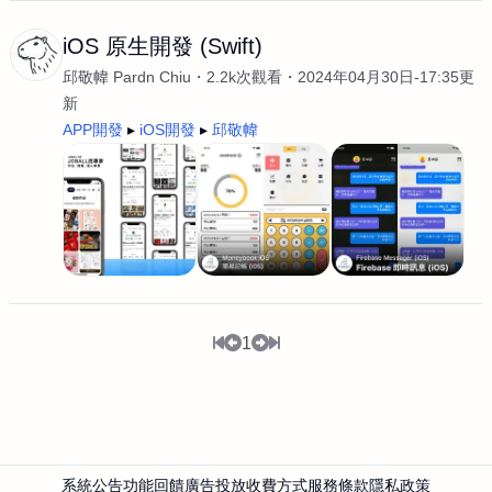
iOS 原生開發 (Swift)
邱敬幃 Pardn Chiu
2.2k次觀看
2024年04月30日-17:35更
新
APP開發
iOS開發
邱敬幃
1
系統公告
功能回饋
廣告投放
收費方式
服務條款
隱私政策