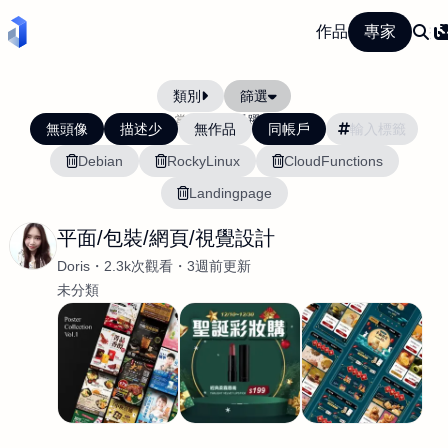
作品
專家
類別
篩選
當前排序:
活躍度
無頭像
描述少
無作品
同帳戶
Debian
RockyLinux
CloudFunctions
Landingpage
平面/包裝/網頁/視覺設計
Doris
2.3k次觀看
3週前更新
未分類