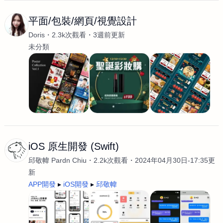
平面/包裝/網頁/視覺設計
Doris
2.3k次觀看
3週前更新
未分類
iOS 原生開發 (Swift)
邱敬幃 Pardn Chiu
2.2k次觀看
2024年04月30日-17:35更
新
APP開發
iOS開發
邱敬幃