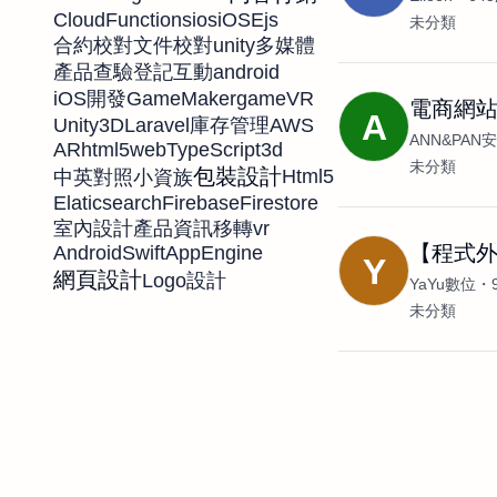
CloudFunctions
ios
iOS
Ejs
未分類
unity
合約校對
文件校對
多媒體
android
產品查驗登記
互動
GameMaker
game
VR
iOS開發
電商網
A
Unity3D
Laravel
AWS
庫存管理
ANN&PA
AR
html5
web
TypeScript
3d
未分類
包裝設計
Html5
中英對照
小資族
Elaticsearch
Firebase
Firestore
vr
室內設計
產品資訊移轉
【程式外
Android
Swift
AppEngine
Y
網頁設計
Logo設計
YaYu數位
未分類