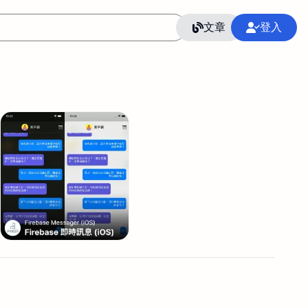
文章
登入
作
語言
整合行銷公關
冷凍空調安裝維修保養
SEO
CRM
GoogleAnalytics
整合行銷策略
接案
照片後製修圖
創業
Excel
CI醫學論文寫作投稿
Flutter
后期师酱汁
模渲染
Solidworks
插畫
攝影
設計
動畫製作
服務項目
室內設計裝修
st剪輯
品牌導航專家
3D製圖設計
影音剪輯