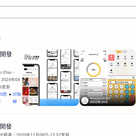
文案
AI應用
AI
網頁設計
軟體開發
網站架設網頁製
生開發
設計
平面設計師
AI影片製作
P圖改圖修圖
廣告操作
程式
商業攝影
廣告行銷服務
室內設計
網站開發
 Chiu
WordPress網站架設與網站維護救援
生產設計
網頁製作
S
2024年04
35更新
手
影像設計
視覺設計
自我介紹
業務外包
設計建
OS開
邱敬
計
電商自媒體平面設計
長篇文案短
影片製作
長篇文案
發
幃
開發
龔之聲
品牌設計
工程製圖
影像製作剪輯調色podca
產品設計
遊戲開發
網站架設
p 開發
5次觀看
2020年12月08日-13:57更新