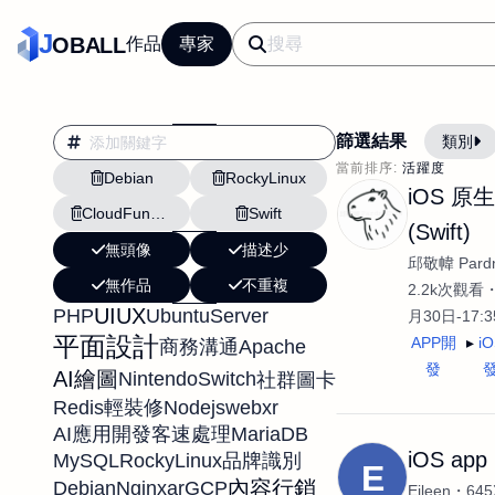
J
OBALL
作品
專家
篩選結果
類別
當前排序:
活躍度
Debian
RockyLinux
翻譯
行銷
iOS 原
CloudFunctions
Swift
影片剪輯
平面
(Swift)
無頭像
描述少
設計插畫
pt副業
邱敬幃 Pardn
無作品
不重複
網站設計與架設
2.2k次觀看
UIUX
PHP
UbuntuServer
月30日-17:
文案撰寫翻譯虛擬助
平面設計
APP開
i
Apache
商務溝通
DM傳單海報平面設
發
AI繪圖
NintendoSwitch
社群圖卡
插畫設計
APP
Redis
Nodejs
webxr
輕裝修
影音
戶外vlog
MariaDB
AI應用開發
客速處理
iOS ap
MySQL
RockyLinux
品牌識別
E
內容行銷
Debian
Nginx
ar
GCP
Eileen
64