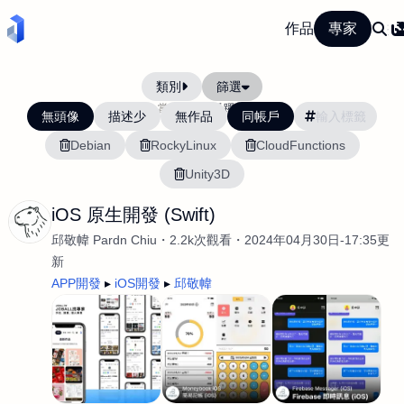
作品
專家
類別
篩選
當前排序:
活躍度
無頭像
描述少
無作品
同帳戶
Debian
RockyLinux
CloudFunctions
Unity3D
iOS 原生開發 (Swift)
邱敬幃 Pardn Chiu
2.2k次觀看
2024年04月30日-17:35更
新
APP開發
iOS開發
邱敬幃