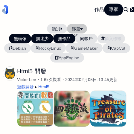
作品
專家
類別
篩選
當前排序:
活躍度
無頭像
描述少
無作品
同帳戶
Debian
RockyLinux
GameMaker
CapCut
AppEngine
Html5 開發
Victor Lee
1.6k次觀看
2024年02月05日-13:45更新
遊戲開發
Html5