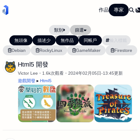
作品
專家
類別
篩選
當前排序:
活躍度
無頭像
描述少
無作品
同帳戶
Debian
RockyLinux
GameMaker
Firestore
Html5 開發
Victor Lee
1.6k次觀看
2024年02月05日-13:45更新
遊戲開發
Html5