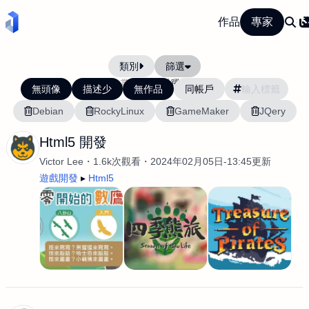
作品
專家
類別
篩選
當前排序:
活躍度
無頭像
描述少
無作品
同帳戶
Debian
RockyLinux
GameMaker
JQery
Html5 開發
Victor Lee
1.6k次觀看
2024年02月05日-13:45更新
遊戲開發
Html5