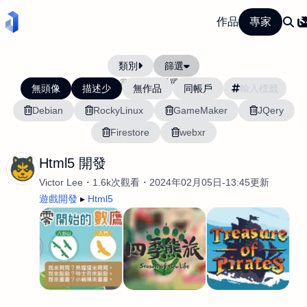
作品
專家
類別
篩選
當前排序:
活躍度
無頭像
描述少
無作品
同帳戶
Debian
RockyLinux
GameMaker
JQery
Firestore
webxr
Html5 開發
Victor Lee
1.6k次觀看
2024年02月05日-13:45更新
遊戲開發
Html5