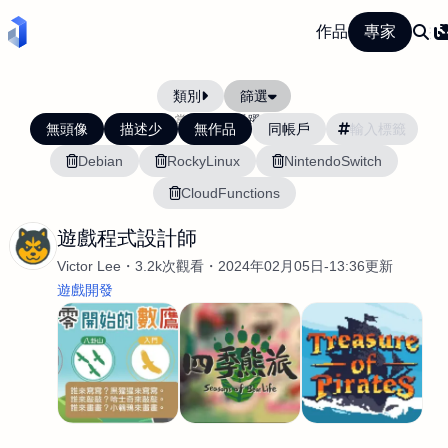
作品
專家
類別
篩選
當前排序:
活躍度
無頭像
描述少
無作品
同帳戶
Debian
RockyLinux
NintendoSwitch
CloudFunctions
遊戲程式設計師
Victor Lee
3.2k次觀看
2024年02月05日-13:36更新
遊戲開發