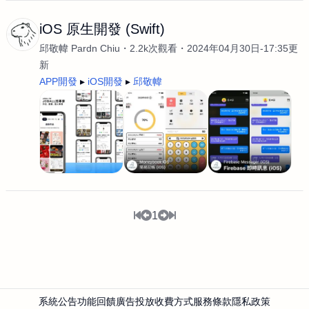
iOS 原生開發 (Swift)
邱敬幃 Pardn Chiu
2.2k次觀看
2024年04月30日-17:35更
新
APP開發
iOS開發
邱敬幃
1
系統公告
功能回饋
廣告投放
收費方式
服務條款
隱私政策