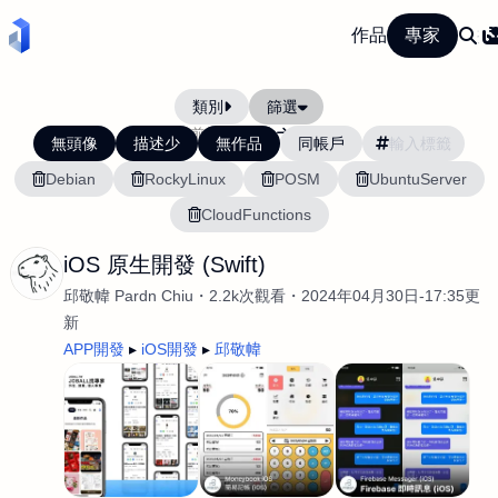
作品
專家
類別
篩選
當前排序:
最新
最舊
無頭像
描述少
無作品
同帳戶
Debian
RockyLinux
POSM
UbuntuServer
CloudFunctions
iOS 原生開發 (Swift)
邱敬幃 Pardn Chiu
2.2k次觀看
2024年04月30日-17:35更
新
APP開發
iOS開發
邱敬幃