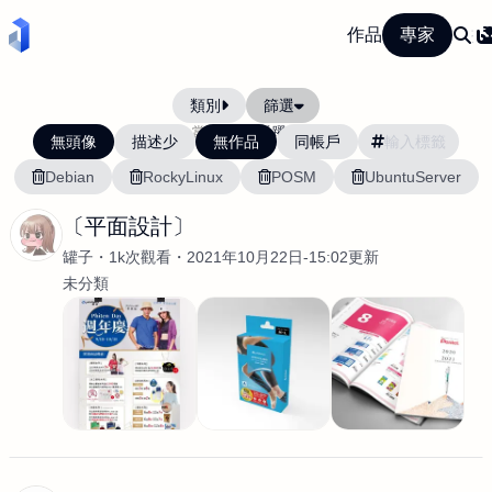
作品
專家
類別
篩選
當前排序:
活躍度
無頭像
描述少
無作品
同帳戶
Debian
RockyLinux
POSM
UbuntuServer
〔平面設計〕
罐子
1k次觀看
2021年10月22日-15:02更新
未分類