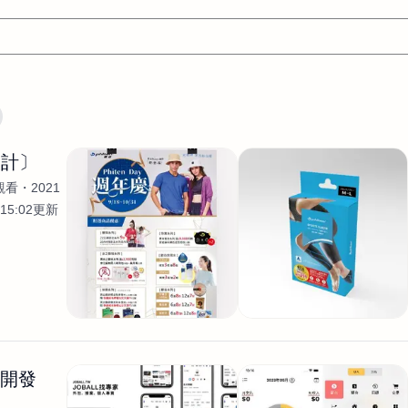
文案
AI應用
AI
網頁設計
軟體開發
網站架設網頁製
設計〕
設計
平面設計師
AI影片製作
P圖改圖修圖
廣告操作
觀看
2021
程式
商業攝影
廣告行銷服務
室內設計
網站開發
15:02更新
WordPress網站架設與網站維護救援
生產設計
網頁製作
S
手
影像設計
視覺設計
自我介紹
業務外包
設計建
計
電商自媒體平面設計
長篇文案短
影片製作
長篇文案
開發
龔之聲
品牌設計
工程製圖
影像製作剪輯調色podca
產品設計
遊戲開發
網站架設
生開發