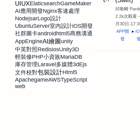
UIUX
Elaticsearch
GameMaker
邱敬幃 Pardn
Nginx
AI應用開發
客速處理
2.2k次觀看
Nodejs
ar
Logo設計
月30日-17:
UbuntuServer
室內設計
iOS開發
APP開
i
android
html5
社群圖卡
商務溝通
發
AI繪圖
AppEngine
unity
Redis
ios
Unity3D
中英對照
PHP
MariaDB
輕裝修
小資族
Laravel
3d
Ejs
庫存管理
多媒體
包裝設計
Html5
文件校對
Apache
game
AWS
TypeScript
web