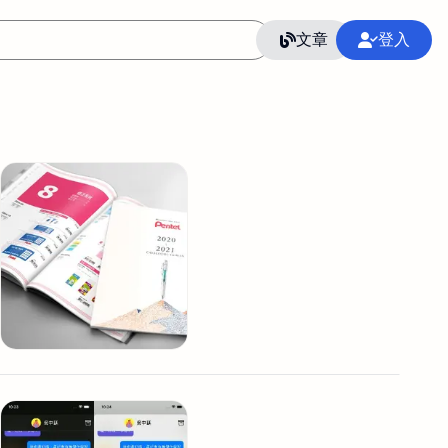
文章
登入
作
語言
整合行銷公關
冷凍空調安裝維修保養
SEO
CRM
GoogleAnalytics
整合行銷策略
接案
照片後製修圖
創業
Excel
CI醫學論文寫作投稿
Flutter
后期师酱汁
模渲染
Solidworks
插畫
攝影
設計
動畫製作
服務項目
室內設計裝修
st剪輯
品牌導航專家
3D製圖設計
影音剪輯