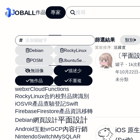
J
OBALL
作品
專家
篩選結果
類別
當前排序:
活躍度
Debian
RockyLinux
翻譯
行銷
〔平面
POSM
UbuntuServer
影片剪輯
平面
罐子
1k次
無頭像
描述少
設計插畫
pt副業
年10月22日-
未分類
無作品
不重複
網站設計與架設
webxr
CloudFunctions
文案撰寫翻譯虛擬助
RockyLinux
合約校對
品牌識別
DM傳單海報平面設
iOS
VR
Swift
產品查驗登記
Firebase
Firestore
產品資訊移轉
插畫設計
APP
平面設計
網頁設計
Debian
影音
戶外vlog
內容行銷
Android
vr
GCP
互動
iOS 原
NintendoSwitch
MySQL
AR
(Swift)