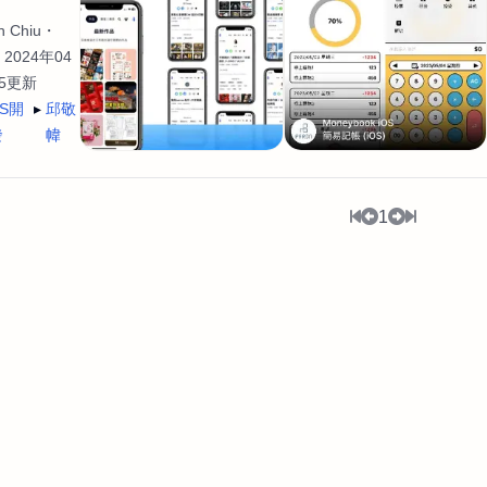
 Chiu
2024年04
35更新
OS開
邱敬
發
幃
1