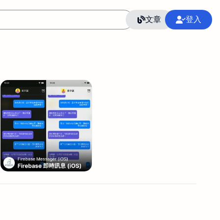
文章
登入
作
語言
整合行銷公關
冷凍空調安裝維修保養
SEO
CRM
GoogleAnalytics
整合行銷策略
接案
照片後製修圖
創業
Excel
CI醫學論文寫作投稿
Flutter
后期师酱汁
模渲染
Solidworks
插畫
攝影
設計
動畫製作
服務項目
室內設計裝修
st剪輯
品牌導航專家
3D製圖設計
影音剪輯