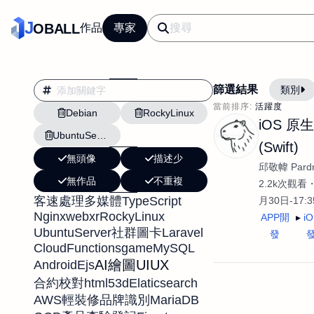
J
OBALL
作品
專家
篩選結果
類別
當前排序:
活躍度
Debian
RockyLinux
翻譯
行銷
iOS 原
UbuntuServer
影片剪輯
平面
(Swift)
無頭像
描述少
設計插畫
pt副業
邱敬幃 Pardn
無作品
不重複
網站設計與架設
2.2k次觀看
TypeScript
客速處理
多媒體
月30日-17:
文案撰寫翻譯虛擬助
Nginx
webxr
RockyLinux
APP開
i
DM傳單海報平面設
UbuntuServer
Laravel
社群圖卡
發
CloudFunctions
game
MySQL
插畫設計
APP
AI繪圖
UIUX
Android
Ejs
影音
戶外vlog
html5
3d
Elaticsearch
合約校對
AWS
MariaDB
輕裝修
品牌識別