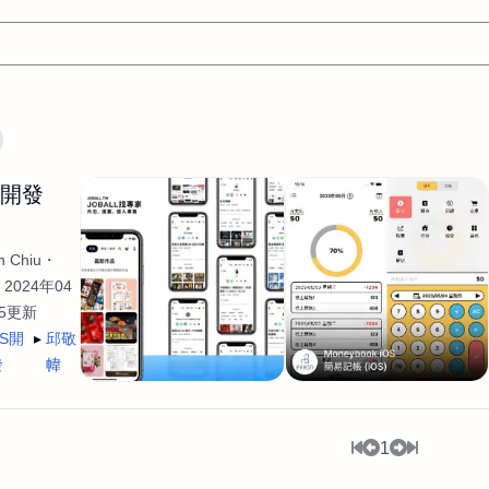
文案
AI應用
AI
網頁設計
軟體開發
網站架設網頁製
生開發
設計
平面設計師
AI影片製作
P圖改圖修圖
廣告操作
程式
商業攝影
廣告行銷服務
室內設計
網站開發
 Chiu
WordPress網站架設與網站維護救援
生產設計
網頁製作
S
2024年04
35更新
手
影像設計
視覺設計
自我介紹
業務外包
設計建
OS開
邱敬
計
電商自媒體平面設計
長篇文案短
影片製作
長篇文案
發
幃
開發
龔之聲
品牌設計
工程製圖
影像製作剪輯調色podca
產品設計
遊戲開發
網站架設
1