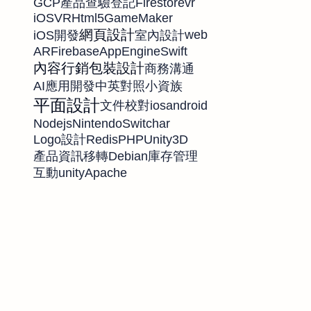
GCP
Firestore
vr
產品查驗登記
iOS
VR
Html5
GameMaker
網頁設計
web
iOS開發
室內設計
AR
Firebase
AppEngine
Swift
內容行銷
包裝設計
商務溝通
AI應用開發
中英對照
小資族
平面設計
ios
android
文件校對
Nodejs
NintendoSwitch
ar
Redis
PHP
Unity3D
Logo設計
Debian
產品資訊移轉
庫存管理
unity
Apache
互動