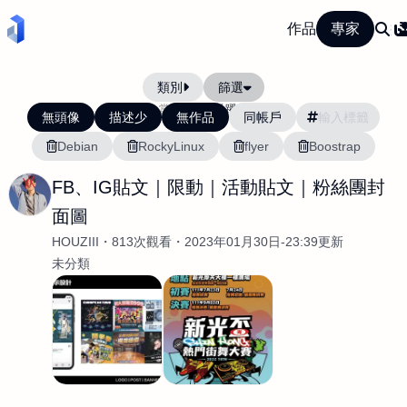
作品
專家
類別
篩選
當前排序:
活躍度
無頭像
描述少
無作品
同帳戶
Debian
RockyLinux
flyer
Boostrap
FB、IG貼文｜限動｜活動貼文｜粉絲團封
面圖
HOUZIII
813次觀看
2023年01月30日-23:39更新
未分類