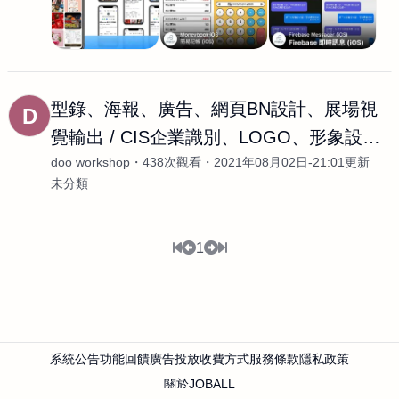
型錄、海報、廣告、網頁BN設計、展場視
D
覺輸出 / CIS企業識別、LOGO、形象設計 /
doo workshop
438次觀看
2021年08月02日-21:01更新
書籍、
未分類
1
系統公告
功能回饋
廣告投放
收費方式
服務條款
隱私政策
關於JOBALL