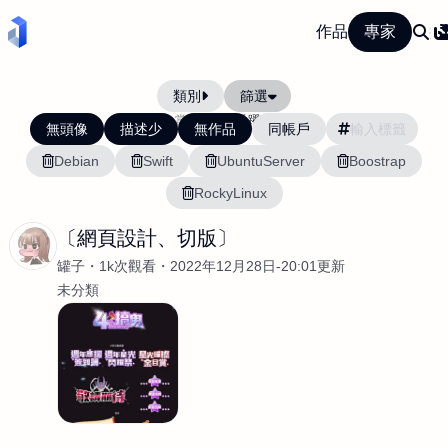
作品
專家
類別
篩選
當前排序:
活躍度
無頭像
描述少
無作品
同帳戶
Debian
Swift
UbuntuServer
Boostrap
RockyLinux
〔網頁設計、切版〕
罐子
1k次觀看
2022年12月28日-20:01更新
未分類