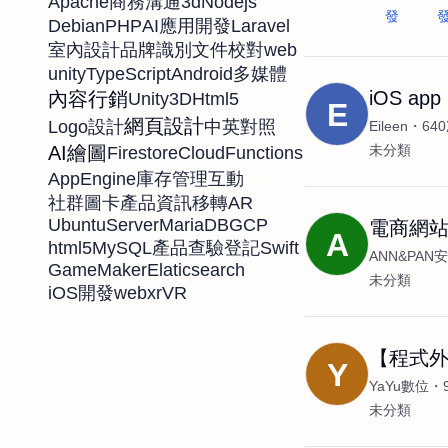
Apache
3d
Nodejs
商務溝通
發
Debian
PHP
Laravel
AI應用開發
web
室內設計
品牌識別
文件校對
unity
TypeScript
Android
多媒體
iOS ap
內容行銷
Unity3D
Html5
E
網頁設計
Logo設計
中英對照
Eileen
64
未分類
AI繪圖
Firestore
CloudFunctions
AppEngine
庫存管理
互動
AR
社群圖卡
產品資訊移轉
UbuntuServer
MariaDB
GCP
電商網
A
html5
MySQL
Swift
產品查驗登記
ANN&PA
GameMaker
Elaticsearch
未分類
webxr
VR
iOS開發
【程式外
Y
YaYu數位
未分類