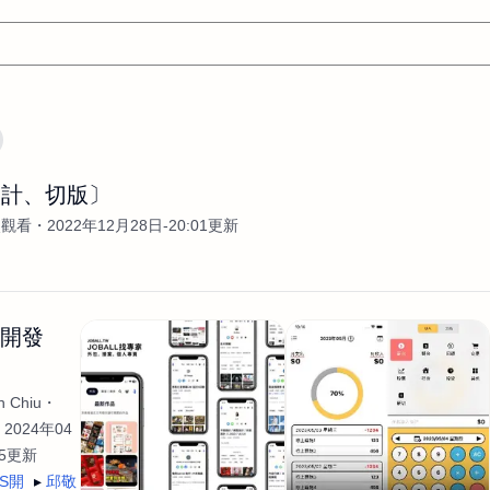
文案
AI應用
AI
網頁設計
軟體開發
網站架設網頁製
設計、切版〕
設計
平面設計師
AI影片製作
P圖改圖修圖
廣告操作
次觀看
2022年12月28日-20:01更新
程式
商業攝影
廣告行銷服務
室內設計
網站開發
WordPress網站架設與網站維護救援
生產設計
網頁製作
S
手
影像設計
視覺設計
自我介紹
業務外包
設計建
生開發
計
電商自媒體平面設計
長篇文案短
影片製作
長篇文案
開發
龔之聲
品牌設計
工程製圖
影像製作剪輯調色podca
 Chiu
產品設計
遊戲開發
網站架設
2024年04
35更新
OS開
邱敬