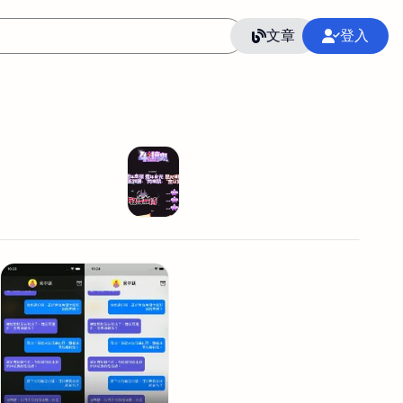
文章
登入
作
語言
整合行銷公關
冷凍空調安裝維修保養
SEO
CRM
GoogleAnalytics
整合行銷策略
接案
照片後製修圖
創業
Excel
CI醫學論文寫作投稿
Flutter
后期师酱汁
模渲染
Solidworks
插畫
攝影
設計
動畫製作
服務項目
室內設計裝修
st剪輯
品牌導航專家
3D製圖設計
影音剪輯