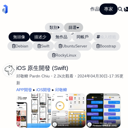
作品
專家
類別
篩選
當前排序:
最新
最舊
無頭像
描述少
無作品
同帳戶
Debian
Swift
UbuntuServer
Boostrap
RockyLinux
iOS 原生開發 (Swift)
邱敬幃 Pardn Chiu
2.2k次觀看
2024年04月30日-17:35更
新
APP開發
iOS開發
邱敬幃