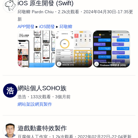
iOS 原生開發 (Swift)
邱敬幃 Pardn Chiu
2.2k次觀看
2024年04月30日-17:35更
新
APP開發
iOS開發
邱敬幃
網站個人SOHO族
浩
浩浩
133次觀看
3個月前
網站架設網頁製作
遊戲動畫特效製作
豆腐個人工作室
1.2k次觀看
2022年02月22日-22:04更新