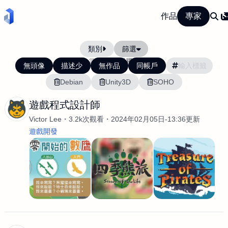
作品
專家
類別
篩選
當前排序:
活躍度
無頭像
描述少
無作品
同帳戶
Debian
Unity3D
SOHO
遊戲程式設計師
Victor Lee
3.2k次觀看
2024年02月05日-13:36更新
遊戲開發