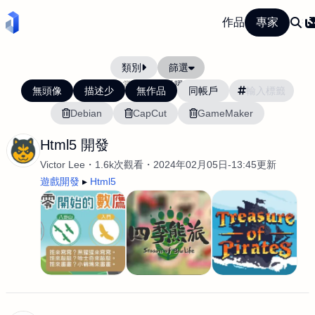
作品
專家
類別
篩選
當前排序:
活躍度
無頭像
描述少
無作品
同帳戶
Debian
CapCut
GameMaker
Html5 開發
Victor Lee
1.6k次觀看
2024年02月05日-13:45更新
遊戲開發
Html5