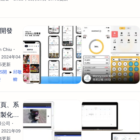
生開發
 Chiu
2024年04
35更新
OS開
邱敬
發
幃
網頁、系
客製化開
限公司
2021年09
04更新