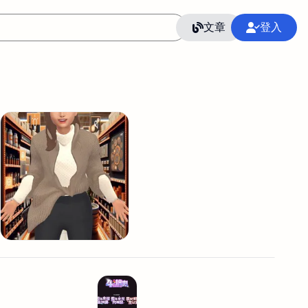
文章
登入
作
語言
整合行銷公關
冷凍空調安裝維修保養
SEO
CRM
GoogleAnalytics
整合行銷策略
接案
照片後製修圖
創業
Excel
CI醫學論文寫作投稿
Flutter
后期师酱汁
模渲染
Solidworks
插畫
攝影
設計
動畫製作
服務項目
室內設計裝修
st剪輯
品牌導航專家
3D製圖設計
影音剪輯