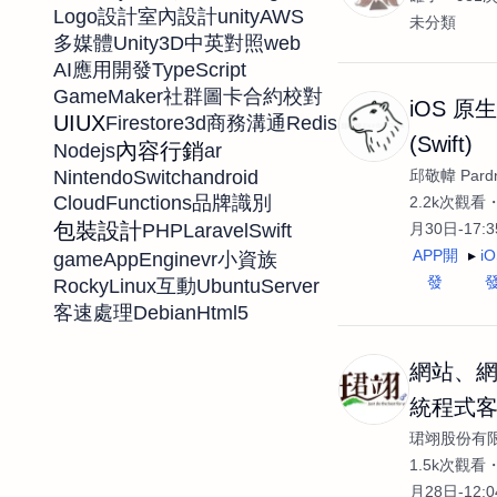
unity
AWS
Logo設計
室內設計
未分類
Unity3D
web
多媒體
中英對照
TypeScript
AI應用開發
GameMaker
社群圖卡
合約校對
iOS 原
UIUX
Firestore
3d
Redis
商務溝通
(Swift)
內容行銷
Nodejs
ar
邱敬幃 Pardn
NintendoSwitch
android
CloudFunctions
品牌識別
2.2k次觀看
包裝設計
月30日-17:
PHP
Laravel
Swift
APP開
i
game
AppEngine
vr
小資族
發
RockyLinux
UbuntuServer
互動
Debian
Html5
客速處理
網站、
統程式
珺翊股份有
發
1.5k次觀看
月28日-12: