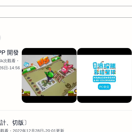
文案
AI應用
AI
網頁設計
軟體開發
網站架設網頁製
PP 開發
設計
平面設計師
AI影片製作
P圖改圖修圖
廣告操作
.6k次觀看
程式
商業攝影
廣告行銷服務
室內設計
網站開發
6日-14:56
WordPress網站架設與網站維護救援
生產設計
網頁製作
S
手
影像設計
視覺設計
自我介紹
業務外包
設計建
計
電商自媒體平面設計
長篇文案短
影片製作
長篇文案
開發
龔之聲
品牌設計
工程製圖
影像製作剪輯調色podca
產品設計
遊戲開發
網站架設
設計、切版〕
次觀看
2022年12月28日-20:01更新