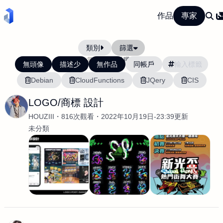
作品
專家
類別
篩選
當前排序:
活躍度
無頭像
描述少
無作品
同帳戶
Debian
CloudFunctions
JQery
CIS
LOGO/商標 設計
HOUZIII
816次觀看
2022年10月19日-23:39更新
未分類